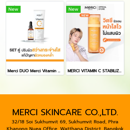
New
New
Merci DUO Merci Vitamin C Extra Bright Serum 10 ml.+Merci Vitamin C Bright Gel Cleanser 50 ml.
MERCI VITAMIN C STABILIZED 5C BRIGHTENING SERUM 30 ml.
MERCI SKINCARE CO.,LTD.
32/18 Soi Sukhumvit 69, Sukhumvit Road, Phra
Khanong Nuea Office, Watthana District, Bangkok