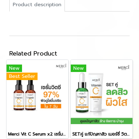
Product description
Related Product
New
New
Best Seller
Merci Vit C Serum x2 เซรั่มวิตซี 2ขวด แถมฟรี!! เมอร์ซี่ เจลใส ล้างหน้า ขนาด20กรัม
SETคู่ แก้ปัญหาสิว เมอร์ซี่ วิตามินซี เซรั่ม สูตรสิว 1 ขวด + เจลล้างหน้านุ่ม 1 หลอด