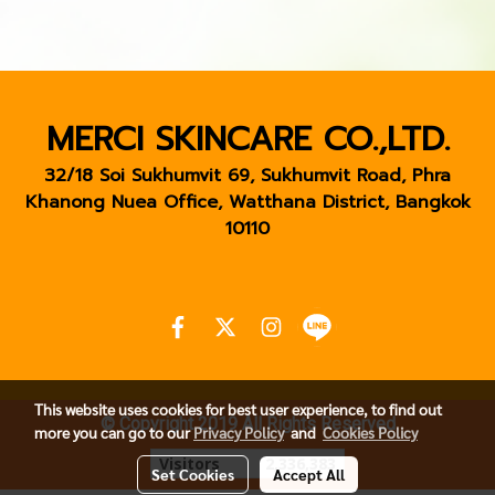
MERCI SKINCARE CO.,LTD.
32/18 Soi Sukhumvit 69, Sukhumvit Road, Phra
Khanong Nuea Office, Watthana District, Bangkok
10110
This website uses cookies for best user experience, to find out
© Copyright 2019 All Rights Reserved
more you can go to our
Privacy Policy
and
Cookies Policy
Today's visitor
264
Set Cookies
Accept All