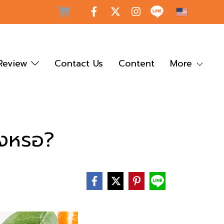
EN
Review
Contact Us
Content
More
ริงหรอ?