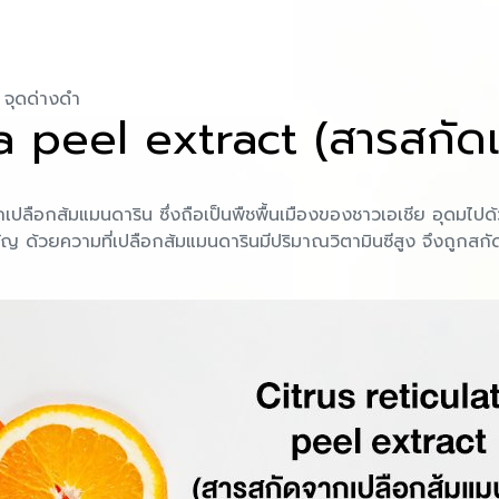
 จุดด่างดำ
ta peel extract (สารสกัด
เปลือกส้มแมนดาริน ซึ่งถือเป็นพืชพื้นเมืองของชาวเอเชีย อุดมไ
่สำคัญ ด้วยความที่เปลือกส้มแมนดารินมีปริมาณวิตามินซีสูง จึงถูก