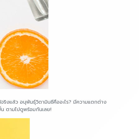
จริงแล้ว อนุพันธุ์วิตามินซีคืออะไร? มีความแตกต่าง
กขั้น ตามไปดูพร้อมกันเลย!