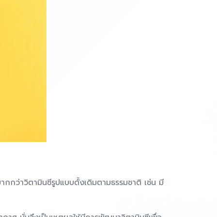
มากกว่าวิตามินซีรูปแบบดั้งเดิมตามธรรมชาติ เช่น มี