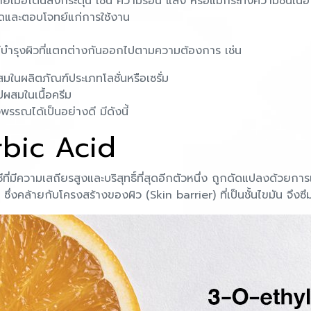
เมื่อโดนสิ่งกระตุ้น เช่น ความร้อน แสง หรือแม้กระทั่งความชื้นในอา
งสุดและตอบโจทย์แก่การใช้งาน
ณฑ์บำรุงผิวที่แตกต่างกันออกไปตามความต้องการ เช่น
สมในผลิตภัณฑ์ประเภทโลชั่นหรือเซรั่ม
ไปผสมในเนื้อครีม
ิวพรรณได้เป็นอย่างดี มีดังนี้
rbic Acid
ี่มีความเสถียรสูงและบริสุทธิ์ที่สุดอีกตัวหนึ่ง ถูกดัดแปลงด้วยการเ
 ซึ่งคล้ายกับโครงสร้างของผิว (Skin barrier) ที่เป็นชั้นไขมัน จึงซึมล