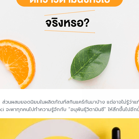
ี” ส่วนผสมยอดนิยมในผลิตภัณฑ์สกินแคร์กันมาบ้าง แต่อาจไม่รู้ว่าแท้
rci จะพาทุกคนไปทำความรู้จักกับ “อนุพันธุ์วิตามินซี” ให้ลึกขึ้นไปอี