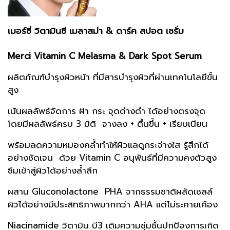
เมอร์ซี่ วิตามินซี เมลาสม่า & ดาร์ค สปอต เซรั่ม
Merci Vitamin C Melasma & Dark Spot Serum
ผลิตภัณฑ์บำรุงผิวหน้า ที่มีสารบำรุงผิวที่ผ่านเทคโนโลยีขั้น
สูง
เน้นผลลัพธ์จัดการ ฝ้า กระ จุดด่างดำ ได้อย่างตรงจุด
โดยมีผลลัพธ์ครบ 3 มิติ จางลง + ตื้นขึ้น + เรียบเนียน
พร้อมลดความหมองคล้ำทำให้ผิวแลดูกระจ่างใส รู้สึกได้
อย่างชัดเจน ด้วย Vitamin C อนุพันธ์ที่มีความคงตัวสูง
ซึมเข้าสู่ผิวได้อย่างล้ำลึก
ผสาน Gluconolactone PHA จากธรรมชาติผลัดเซลล์
ผิวได้อย่างมีประสิทธิภาพมากกว่า AHA แต่ไม่ระคายเคือง
Niacinamide วิตามิน บี3 เติมความชุ่มชื้นปกป้องการเกิด