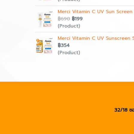
Merci Vitamin C UV Sun Screen 
฿690
฿199
(Product)
Merci Vitamin C UV Sunscreen S
฿354
(Product)
32/18 ซอ