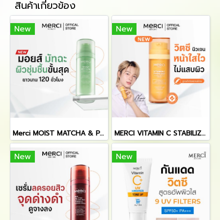
สินค้าเกี่ยวข้อง
New
New
Merci MOIST MATCHA & PANTHENOL B5 HYDRATION CREAM มอยส์ มัทฉะ แอนด์ แพนทีนอล บีไฟว์ ไฮเดรชั่น ครีม ขนาด 30 มล.
MERCI VITAMIN C STABILIZED 5C BRIGHTENING SERUM 30 ml.
New
New