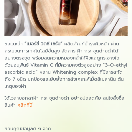
ขอแนะนำ
“เมอร์ซี่ วิตซี เซรั่ม”
ผลิตภัณฑ์บำรุงผิวหน้า ผ่าน
กระบวนการเทคโนโลยีขั้นสูง จัดการ ฝ้า กระ จุดด่างดำได้
อย่างตรงจุด พร้อมลดความหมองคล้ำให้ผิวแลดูกระจ่างใส
ด้วยอนุพันธ์ Vitamin C ที่มีความคงตัวสูงอย่าง “3-O-ethyl
ascorbic acid” ผสาน Whitening complex ที่มีสารสกัด
ถึง 7 ชนิด ปกป้องและยับยั้งการสังเคราะห์เม็ดสีเมลานิน ต้น
เหตุของฝ้า
ได้เวลาบอกลาฝ้า กระ จุดด่างดำ อย่างปลอดภัย สนใจสั่งซื้อ
สินค้า
คลิกที่นี่!
ขอบคุณข้อมูลดี ๆ จาก…