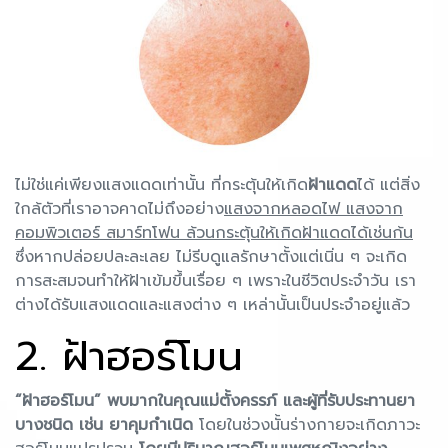
ไม่ใช่แค่เพียงแสงแดดเท่านั้น ที่กระตุ้นให้เกิด
ฝ้าแดด
ได้ แต่สิ่ง
ใกล้ตัวที่เราอาจคาดไม่ถึงอย่าง
แสงจากหลอดไฟ แสงจาก
คอมพิวเตอร์ สมาร์ทโฟน ล้วนกระตุ้นให้เกิดฝ้าแดดได้เช่นก้น
ซึ่งหากปล่อยปละละเลย ไม่รีบดูแลรักษาตั้งแต่เนิ่น ๆ จะเกิด
การสะสมจนทำให้ฝ้าเข้มขึ้นเรื่อย ๆ เพราะในชีวิตประจำวัน เรา
ต่างได้รับแสงแดดและแสงต่าง ๆ เหล่านั้นเป็นประจำอยู่แล้ว
2. ฝ้าฮอร์โมน
“ฝ้าฮอร์โมน”
พบมากในคุณแม่ตั้งครรภ์ และผู้ที่รับประทานยา
บางชนิด เช่น ยาคุมกำเนิด
โดยในช่วงนั้นร่างกายจะเกิดภาวะ