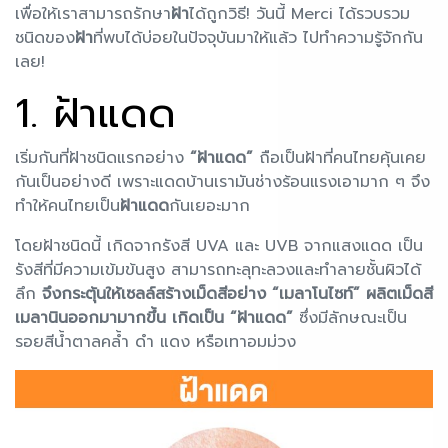
เพื่อให้เราสามารถรักษา
ฝ้า
ได้ถูกวิธี! วันนี้ Merci ได้รวบรวม
ชนิดของ
ฝ้า
ที่พบได้บ่อยในปัจจุบันมาให้แล้ว ไปทำความรู้จักกัน
เลย!
1. ฝ้าแดด
เริ่มกันที่ฝ้าชนิดแรกอย่าง
“ฝ้าแดด”
ถือเป็นฝ้าที่คนไทยคุ้นเคย
กันเป็นอย่างดี เพราะแดดบ้านเรามันช่างร้อนแรงเอามาก ๆ จึง
ทำให้คนไทยเป็น
ฝ้าแดด
กันเยอะมาก
โดยฝ้าชนิดนี้ เกิดจากรังสี UVA และ UVB จากแสงแดด เป็น
รังสีที่มีความเข้มข้นสูง สามารถทะลุทะลวงและทำลายชั้นผิวได้
ลึก
จึงกระตุ้นให้เซลล์สร้างเม็ดสีอย่าง “เมลาโนไซท์” ผลิตเม็ดสี
เมลานินออกมามากขึ้น เกิดเป็น “ฝ้าแดด”
ซึ่งมีลักษณะเป็น
รอยสีน้ำตาลคล้ำ ดำ แดง หรือเทาอมม่วง