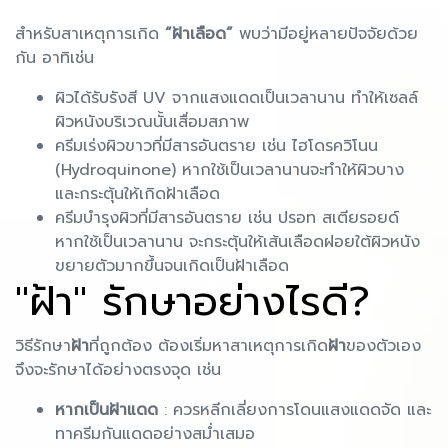
สำหรับสาเหตุการเกิด
“ฝ้าเลือด”
พบว่ามีอยู่หลายปัจจัยด้วย
กัน อาทิเช่น
ผิวได้รับรังสี UV จากแสงแดดเป็นเวลานาน ทำให้เซลล์
ผิวหนังบริเวณนั้นเสื่อมสภาพ
ครีมเร่งผิวขาวที่มีสารอันตราย เช่น ไฮโดรควิโนน
(Hydroquinone) หากใช้เป็นเวลานานจะทำให้ผิวบาง
และกระตุ้นให้เกิดฝ้าเลือด
ครีมบำรุงผิวที่มีสารอันตราย เช่น ปรอท สเตียรอยด์
หากใช้เป็นเวลานาน จะกระตุ้นให้เส้นเลือดฝอยใต้ผิวหนัง
ขยายตัวมากขึ้นจนเกิดเป็นฝ้าเลือด
"ฝ้า" รักษาอย่างไรดี?
วิธีรักษา
ฝ้า
ที่ถูกต้อง ต้องเริ่มหาสาเหตุการเกิด
ฝ้า
ของตัวเอง
จึงจะรักษาได้อย่างตรงจุด เช่น
หากเป็นฝ้าแดด
: ควรหลีกเลี่ยงการโดนแสงแดดจัด และ
ทาครีมกันแดดอย่างสม่ำเสมอ