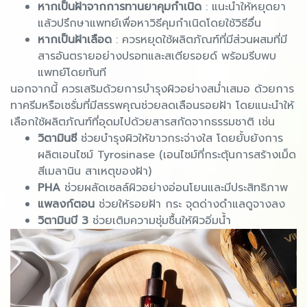
หากเป็นฝ้าจากการทานยาคุมกำเนิด
: แนะนำให้หยุดยา
แล้วปรึกษาแพทย์เพื่อหาวิธีคุมกำเนิดโดยใช้วิธีอื่น
หากเป็นฝ้าเลือด
: ควรหยุดใช้ผลิตภัณฑ์ที่มีส่วนผสมที่มี
สารอันตรายอย่างปรอทและสเตียรอยด์ พร้อมรีบพบ
แพทย์โดยทันที
นอกจากนี้ ควรเสริมด้วยการบำรุงผิวอย่างสม่ำเสมอ ด้วยการ
ทาครีมหรือเซรั่มที่มีสรรพคุณช่วยลดเลือนรอยฝ้า โดยแนะนำให้
เลือกใช้ผลิตภัณฑ์ที่อุดมไปด้วยสารสกัดจากธรรมชาติ เช่น
วิตามินซี
ช่วยบำรุงผิวให้ขาวกระจ่างใส โดยยั้บยังการ
ผลิตเอนไซม์ Tyrosinase (เอนไซม์ที่กระตุ้นการสร้างเม็ด
สีเมลานิน สาเหตุของฝ้า)
PHA
ช่วยผลัดเซลล์ผิวอย่างอ่อนโยนและมีประสิทธิภาพ
แพลงก์ตอน
ช่วยให้รอยฝ้า กระ จุดด่างดำแลดูจางลง
วิตามินบี 3
ช่วยเติมความชุ่มชื้นให้ผิวอิ่มน้ำ